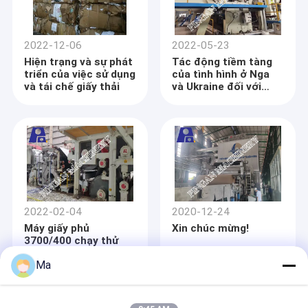
2022-12-06
2022-05-23
Hiện trạng và sự phát
Tác động tiềm tàng
triển của việc sử dụng
của tình hình ở Nga
và tái chế giấy thải
và Ukraine đối với
ngành sản xuất giấy
và bột giấy của Trung
Quốc
2022-02-04
2020-12-24
Máy giấy phủ
Xin chúc mừng!
3700/400 chạy thử
nghiệm thành công ở
Ma
Ấn Độ