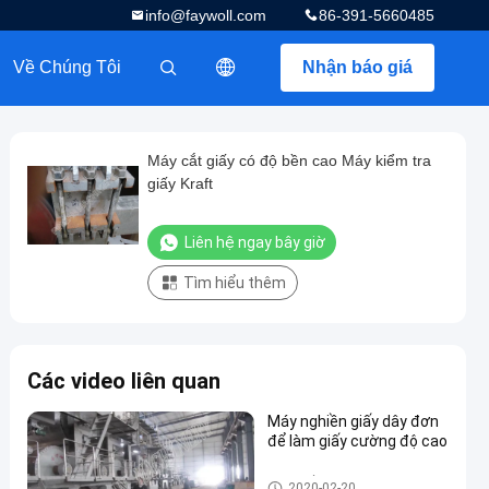
info@faywoll.com
86-391-5660485
Về Chúng Tôi
Nhận báo giá
描述
Máy cắt giấy có độ bền cao Máy kiểm tra
giấy Kraft
Liên hệ ngay bây giờ
Tìm hiểu thêm
Các video liên quan
Máy nghiền giấy dây đơn
để làm giấy cường độ cao
Máy giấy Fluting
2020-02-20