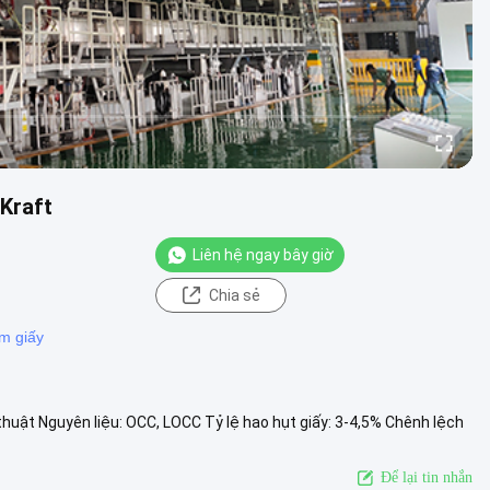
 Kraft
Liên hệ ngay bây giờ
Chia sẻ
àm giấy
 thuật Nguyên liệu: OCC, LOCC Tỷ lệ hao hụt giấy: 3-4,5% Chênh lệch
.
Xem thêm
Để lại tin nhắn