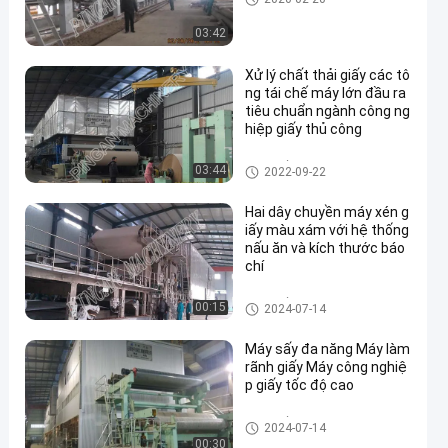
03:42
Xử lý chất thải giấy các tô
ng tái chế máy lớn đầu ra
tiêu chuẩn ngành công ng
hiệp giấy thủ công
Máy giấy Fluting
03:44
2022-09-22
Hai dây chuyền máy xén g
iấy màu xám với hệ thống
nấu ăn và kích thước báo
chí
Máy giấy Fluting
00:15
2024-07-14
Máy sấy đa năng Máy làm
rãnh giấy Máy công nghiệ
p giấy tốc độ cao
Máy giấy Fluting
2024-07-14
00:30